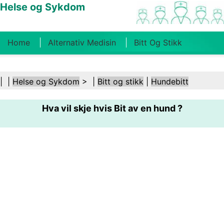
Helse og Sykdom
Home
Alternativ Medisin
Bitt Og Stikk
Kreft
Tilstander Og Behandlinger
Tannhelse
| |
Helse og Sykdom
> |
Bitt og stikk
|
Hundebitt
Kosthold Og Ernæring
Familiehelse
Hva vil skje hvis Bit av en hund ?
Helsebransjen
Psykisk Helse
Folkehelse Og
Sikkerhet
Kirurgi Og Prosedyrer
Helse