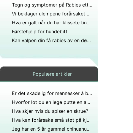
Tegn og symptomer på Rabies etter å få bitt av hund
Vi beklager ulempene forårsaket mening?
Hva er galt når du har klissete ting rundt munnen og det aldri forsvinner eller vil, men kommer tilbake om noen få minutter?
Førstehjelp for hundebitt
Kan valpen din få rabies av en død mus?
Populære artikler
Er det skadelig for mennesker å bli bitt av en katt som har blitt bitt en løs hund?
Hvorfor lot du en lege putte en av de pinnene i munnen din?
Hva skjer hvis du spiser en skrue?
Hva kan forårsake små støt på kjønnsleppene dine som ikke gjør vondt eller klør?
Jeg har en 5 år gammel chihuahua som har en klump på høyre side av brystkassen, og hvis du berører det gjør det vondt, hva kan dette være?