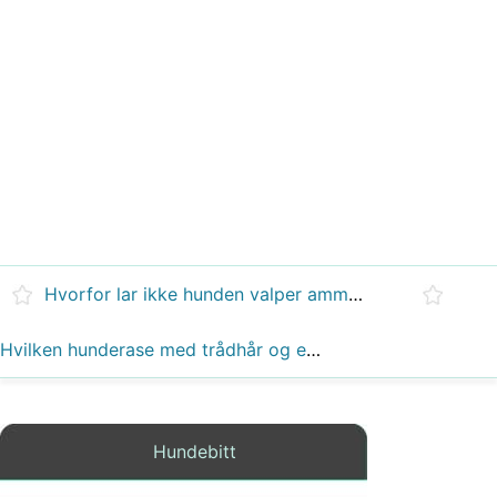
Hvorfor lar ikke hunden valper amme?
Hvilken hunderase med trådhår og et særegent skjeggbart øyenbryn er i terrierfamilien?
Hundebitt