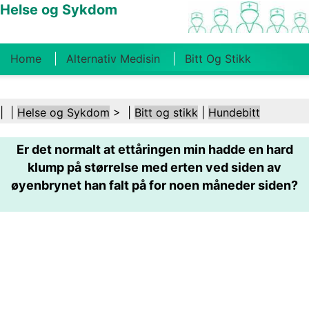
Helse og Sykdom
Home
Alternativ Medisin
Bitt Og Stikk
Kreft
Tilstander Og Behandlinger
Tannhelse
| |
Helse og Sykdom
> |
Bitt og stikk
|
Hundebitt
Kosthold Og Ernæring
Familiehelse
Er det normalt at ettåringen min hadde en hard
Helsebransjen
Psykisk Helse
Folkehelse Og
klump på størrelse med erten ved siden av
Sikkerhet
Kirurgi Og Prosedyrer
Helse
øyenbrynet han falt på for noen måneder siden?