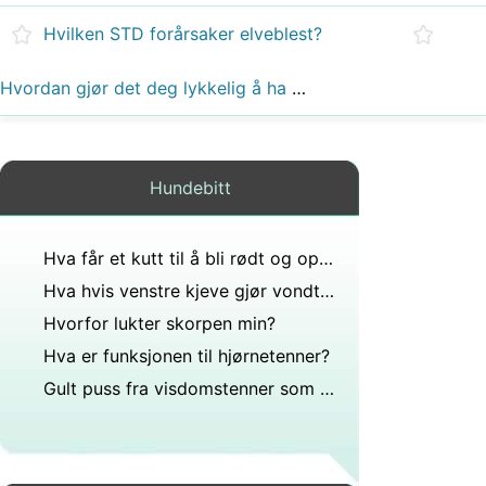
Hvilken STD forårsaker elveblest?
Hvordan gjør det deg lykkelig å ha et kjæledyr?
Hundebitt
Hva får et kutt til å bli rødt og oppblåst?
Hva hvis venstre kjeve gjør vondt du ikke kan spise det gjør vondt tygge med høyre og det?
Hvorfor lukter skorpen min?
Hva er funksjonen til hjørnetenner?
Gult puss fra visdomstenner som kuttes ut?