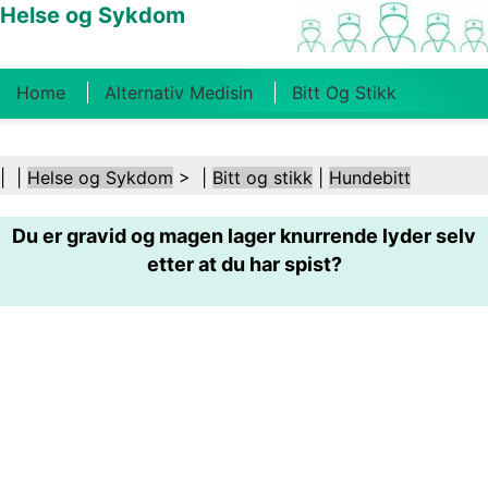
Helse og Sykdom
Home
Alternativ Medisin
Bitt Og Stikk
Kreft
Tilstander Og Behandlinger
Tannhelse
| |
Helse og Sykdom
> |
Bitt og stikk
|
Hundebitt
Kosthold Og Ernæring
Familiehelse
Du er gravid og magen lager knurrende lyder selv
Helsebransjen
Psykisk Helse
Folkehelse Og
etter at du har spist?
Sikkerhet
Kirurgi Og Prosedyrer
Helse