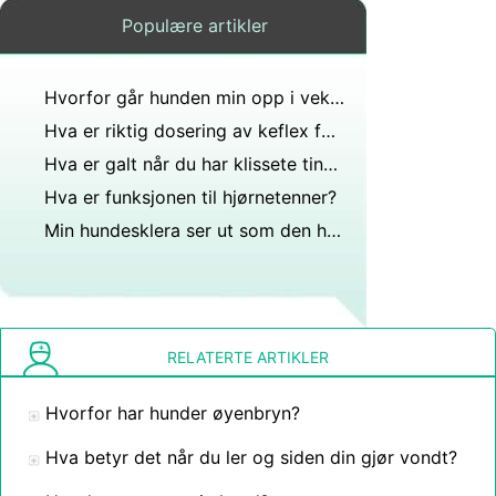
Populære artikler
Hvorfor går hunden min opp i vekt?
Hva er riktig dosering av keflex for en hund med staph-infeksjon?
Hva er galt når du har klissete ting rundt munnen og det aldri forsvinner eller vil, men kommer tilbake om noen få minutter?
Hva er funksjonen til hjørnetenner?
Min hundesklera ser ut som den har en spratt blodåre. Er det en nødsituasjon?
RELATERTE ARTIKLER
Hvorfor har hunder øyenbryn?
Hva betyr det når du ler og siden din gjør vondt?