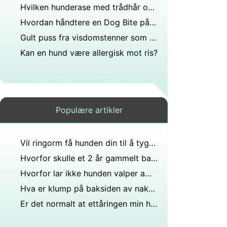
Hvilken hunderase med trådhår og et særegent skjeggbart øyenbryn er i terrierfamilien?
Hvordan håndtere en Dog Bite på Arm
Gult puss fra visdomstenner som kuttes ut?
Kan en hund være allergisk mot ris?
Populære artikler
Vil ringorm få hunden din til å tygge på føttene?
Hvorfor skulle et 2 år gammelt barn bite seg selv?
Hvorfor lar ikke hunden valper amme?
Hva er klump på baksiden av nakken med puss?
Er det normalt at ettåringen min hadde en hard klump på størrelse med erten ved siden av øyenbrynet han falt på for noen måneder siden?