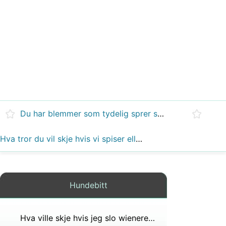
Du har blemmer som tydelig sprer seg og er veldig kløende hva kan dette være?
Hva tror du vil skje hvis vi spiser eller svelger maten uten å tygge?
Hundebitt
Hva ville skje hvis jeg slo wieneren min på en kaktus?