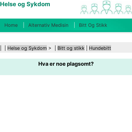
Helse og Sykdom
Home
Alternativ Medisin
Bitt Og Stikk
Kreft
Tilstander Og Behandlinger
Tannhelse
| |
Helse og Sykdom
> |
Bitt og stikk
|
Hundebitt
Kosthold Og Ernæring
Familiehelse
Hva er noe plagsomt?
Helsebransjen
Psykisk Helse
Folkehelse Og
Sikkerhet
Kirurgi Og Prosedyrer
Helse