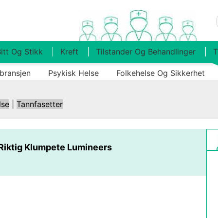
itt Og Stikk
Kreft
Tilstander Og Behandlinger
T
bransjen
Psykisk Helse
Folkehelse Og Sikkerhet
lse
|
Tannfasetter
Riktig Klumpete Lumineers