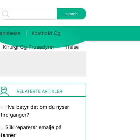
annhelse
Kosthold Og
Kirurgi Og Prosedyrer
Helse
RELATERTE ARTIKLER
Hva betyr det om du nyser
fire ganger?
Slik reparerer emalje på
tenner