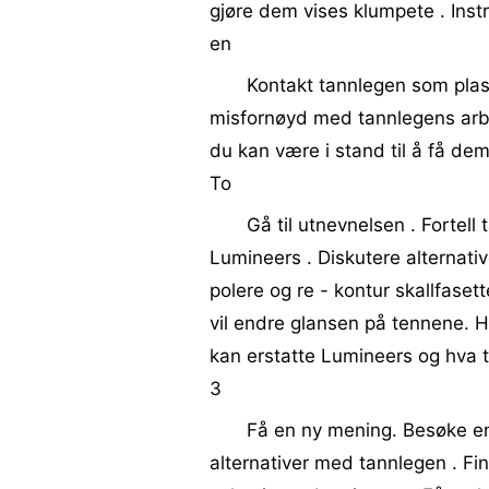
gjøre dem vises klumpete . Inst
en
Kontakt tannlegen som plas
misfornøyd med tannlegens arbe
du kan være i stand til å få dem
To
Gå til utnevnelsen . Fortell
Lumineers . Diskutere alternati
polere og re - kontur skallfaset
vil endre glansen på tennene. Hv
kan erstatte Lumineers og hva til
3
Få en ny mening. Besøke en
alternativer med tannlegen . Finn