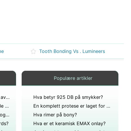
me
Tooth Bonding Vs . Lumineers
Populære artikler
Kvise lignende ting på innsiden av leppene dine og jeg er ikke sikker på hva det er, men du lurte på om du kunne få kviser der nede?
Hva betyr 925 DB på smykker?
Hva betyr to forskjellige fargede øyenbryn?
En komplett protese er laget for å sitte på?
Definisjon av et ansiktsuttrykk og eksempel?
Hva rimer på bony?
rds?
Hva er et keramisk EMAX onlay?