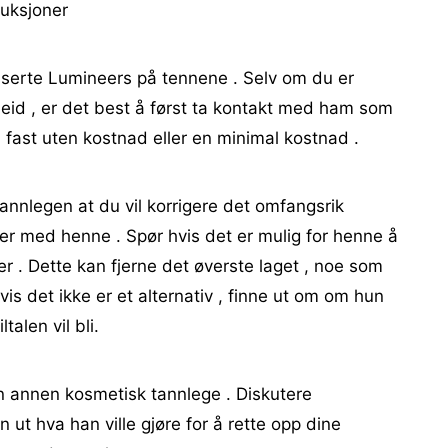
ruksjoner
serte Lumineers på tennene . Selv om du er
id , er det best å først ta kontakt med ham som
 fast uten kostnad eller en minimal kostnad .
 tannlegen at du vil korrigere det omfangsrik
ver med henne . Spør hvis det er mulig for henne å
ter . Dette kan fjerne det øverste laget , noe som
is det ikke er et alternativ , finne ut om om hun
talen vil bli.
 annen kosmetisk tannlege . Diskutere
 ut hva han ville gjøre for å rette opp dine