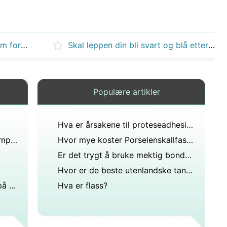
Kan Superior vena cava syndrom forårsake hevelse i ansiktet?
Skal leppen din bli svart og blå etter at du har fått den hull?
Populære artikler
Hva er årsakene til proteseadhesivene Failure ?
Hva kan man forvente med Composite skallfasetter
Hvor mye koster Porselenskallfasetter Cost
Er det trygt å bruke mektig bondelim en protese eller falske tenner?
Hvor er de beste utenlandske tannleger for tannimplantater finér?
Hvordan er en tann Forberedt på en Crown
Hva er flass?