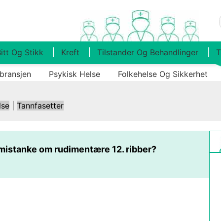
itt Og Stikk
Kreft
Tilstander Og Behandlinger
T
bransjen
Psykisk Helse
Folkehelse Og Sikkerhet
lse
|
Tannfasetter
mistanke om rudimentære 12. ribber?