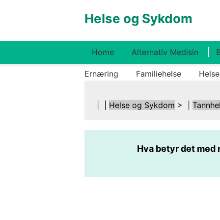
Helse og Sykdom
Home
Alternativ Medisin
B
Ernæring
Familiehelse
Helse
| |
Helse og Sykdom
> |
Tannhe
Hva betyr det med 