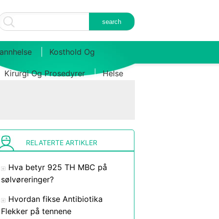
annhelse
Kosthold Og
Kirurgi Og Prosedyrer
Helse
RELATERTE ARTIKLER
Hva betyr 925 TH MBC på
sølvøreringer?
Hvordan fikse Antibiotika
Flekker på tennene