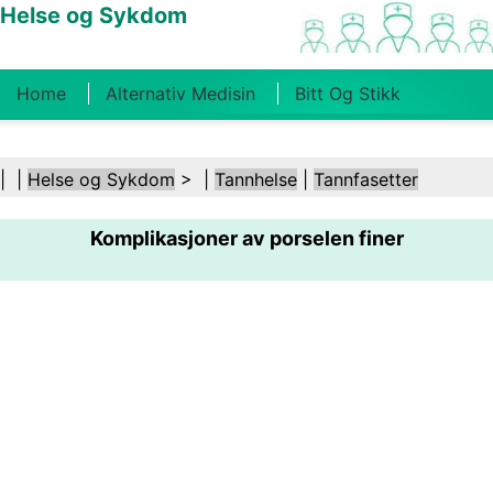
Helse og Sykdom
Home
Alternativ Medisin
Bitt Og Stikk
Kreft
Tilstander Og Behandlinger
Tannhelse
| |
Helse og Sykdom
> |
Tannhelse
|
Tannfasetter
Kosthold Og Ernæring
Familiehelse
Komplikasjoner av porselen finer
Helsebransjen
Psykisk Helse
Folkehelse Og
Sikkerhet
Kirurgi Og Prosedyrer
Helse