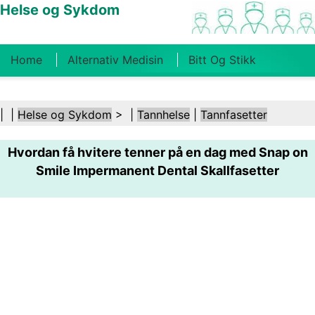
Helse og Sykdom
Home
Alternativ Medisin
Bitt Og Stikk
Kreft
Tilstander Og Behandlinger
Tannhelse
| |
Helse og Sykdom
> |
Tannhelse
|
Tannfasetter
Kosthold Og Ernæring
Familiehelse
Hvordan få hvitere tenner på en dag med Snap on
Helsebransjen
Psykisk Helse
Folkehelse Og
Smile Impermanent Dental Skallfasetter
Sikkerhet
Kirurgi Og Prosedyrer
Helse