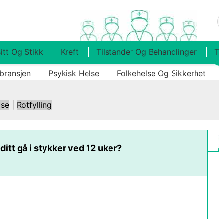
itt Og Stikk
Kreft
Tilstander Og Behandlinger
T
bransjen
Psykisk Helse
Folkehelse Og Sikkerhet
lse
|
Rotfylling
ditt gå i stykker ved 12 uker?