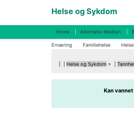
Helse og Sykdom
Home
Alternativ Medisin
B
Ernæring
Familiehelse
Helse
| |
Helse og Sykdom
> |
Tannhe
Kan vannet 