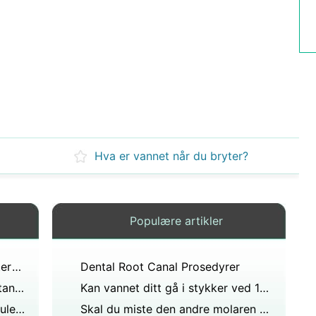
Hva er vannet når du bryter?
Populære artikler
Hvordan tar du vare på sementert bro i munnen?
Dental Root Canal Prosedyrer
Din 6-åring mistet fremre topptann og nå er det en rød kul i stedet for hull grunn til bekymring?
Kan vannet ditt gå i stykker ved 12 uker?
Hva er den mulige fordelen og ulempen ved at pustekanalen krysser fordøyelseskanalen i halsen?
Skal du miste den andre molaren din?