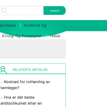
annhelse
Kosthold Og
Kirurgi Og Prosedyrer
Helse
RELATERTE ARTIKLER
Kostnad for rothøvling av
tannleger?
Hva er det beste
antibiotikumet etter en