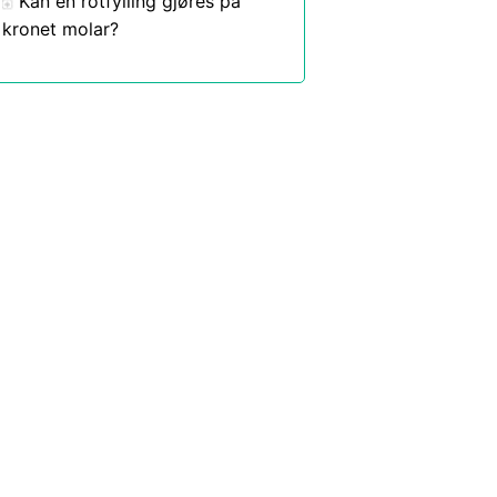
Kan en rotfylling gjøres på
kronet molar?