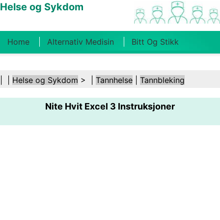
Helse og Sykdom
Home
Alternativ Medisin
Bitt Og Stikk
Kreft
Tilstander Og Behandlinger
Tannhelse
| |
Helse og Sykdom
> |
Tannhelse
|
Tannbleking
Kosthold Og Ernæring
Familiehelse
Nite Hvit Excel 3 Instruksjoner
Helsebransjen
Psykisk Helse
Folkehelse Og
Sikkerhet
Kirurgi Og Prosedyrer
Helse