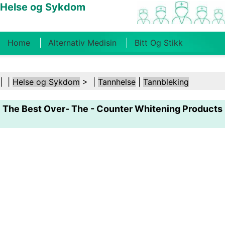
Helse og Sykdom
Home
Alternativ Medisin
Bitt Og Stikk
Kreft
Tilstander Og Behandlinger
Tannhelse
| |
Helse og Sykdom
> |
Tannhelse
|
Tannbleking
Kosthold Og Ernæring
Familiehelse
The Best Over- The - Counter Whitening Products
Helsebransjen
Psykisk Helse
Folkehelse Og
Sikkerhet
Kirurgi Og Prosedyrer
Helse