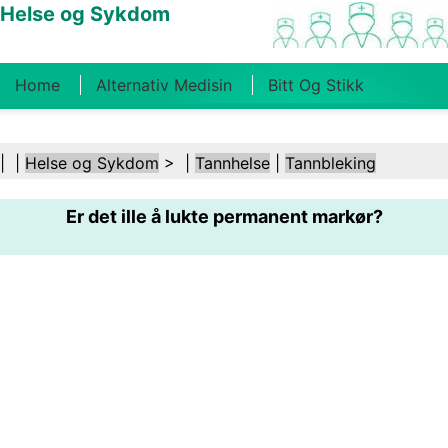
Helse og Sykdom
Home
Alternativ Medisin
Bitt Og Stikk
Kreft
Tilstander Og Behandlinger
Tannhelse
| |
Helse og Sykdom
> |
Tannhelse
|
Tannbleking
Kosthold Og Ernæring
Familiehelse
Er det ille å lukte permanent markør?
Helsebransjen
Psykisk Helse
Folkehelse Og
Sikkerhet
Kirurgi Og Prosedyrer
Helse