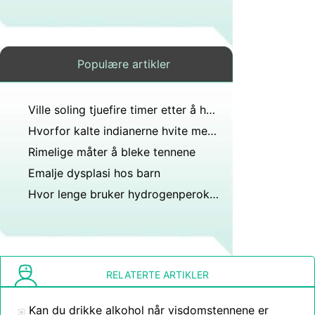
Populære artikler
Ville soling tjuefire timer etter å ha trukket alle de øverste tennene mine og satt inn midlertidige proteser?
Hvorfor kalte indianerne hvite menn gule øyne?
Rimelige måter å bleke tennene
Emalje dysplasi hos barn
Hvor lenge bruker hydrogenperoksid til å bleke tennene og hvilken grad av hvithet avgir det?
RELATERTE ARTIKLER
Kan du drikke alkohol når visdomstennene er