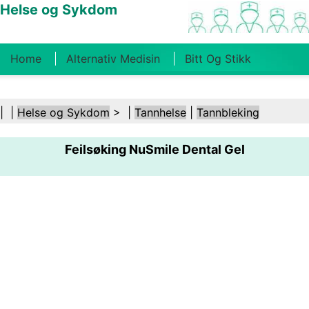
Helse og Sykdom
Home
Alternativ Medisin
Bitt Og Stikk
Kreft
Tilstander Og Behandlinger
Tannhelse
| |
Helse og Sykdom
> |
Tannhelse
|
Tannbleking
Kosthold Og Ernæring
Familiehelse
Feilsøking NuSmile Dental Gel
Helsebransjen
Psykisk Helse
Folkehelse Og
Sikkerhet
Kirurgi Og Prosedyrer
Helse