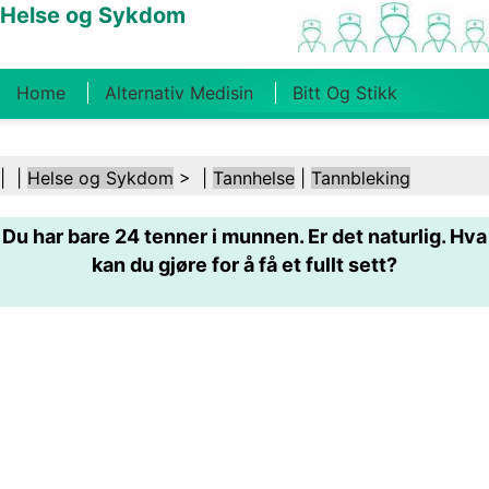
Helse og Sykdom
Home
Alternativ Medisin
Bitt Og Stikk
Kreft
Tilstander Og Behandlinger
Tannhelse
| |
Helse og Sykdom
> |
Tannhelse
|
Tannbleking
Kosthold Og Ernæring
Familiehelse
Du har bare 24 tenner i munnen. Er det naturlig. Hva
Helsebransjen
Psykisk Helse
Folkehelse Og
kan du gjøre for å få et fullt sett?
Sikkerhet
Kirurgi Og Prosedyrer
Helse