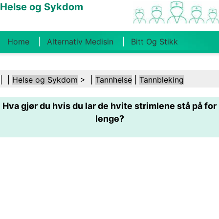
Helse og Sykdom
Home
Alternativ Medisin
Bitt Og Stikk
Kreft
Tilstander Og Behandlinger
Tannhelse
| |
Helse og Sykdom
> |
Tannhelse
|
Tannbleking
Kosthold Og Ernæring
Familiehelse
Hva gjør du hvis du lar de hvite strimlene stå på for
Helsebransjen
Psykisk Helse
Folkehelse Og
lenge?
Sikkerhet
Kirurgi Og Prosedyrer
Helse