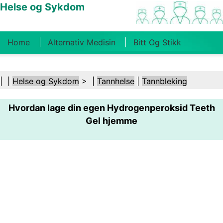
Helse og Sykdom
Home
Alternativ Medisin
Bitt Og Stikk
Kreft
Tilstander Og Behandlinger
Tannhelse
| |
Helse og Sykdom
> |
Tannhelse
|
Tannbleking
Kosthold Og Ernæring
Familiehelse
Hvordan lage din egen Hydrogenperoksid Teeth
Helsebransjen
Psykisk Helse
Folkehelse Og
Gel hjemme
Sikkerhet
Kirurgi Og Prosedyrer
Helse