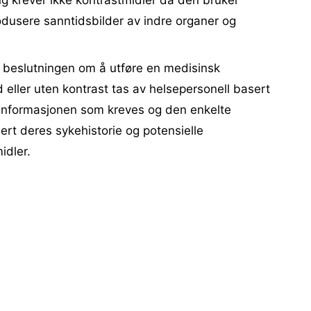
ing krever ikke kontrastmidler da den bruker
odusere sanntidsbilder av indre organer og
t beslutningen om å utføre en medisinsk
eller uten kontrast tas av helsepersonell basert
 informasjonen som kreves og den enkelte
ert deres sykehistorie og potensielle
idler.