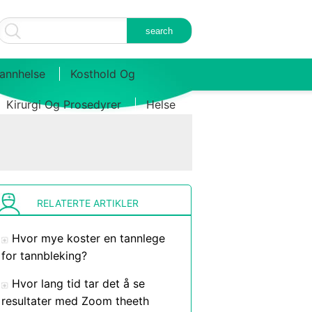
annhelse
Kosthold Og
Kirurgi Og Prosedyrer
Helse
RELATERTE ARTIKLER
Hvor mye koster en tannlege
for tannbleking?
Hvor lang tid tar det å se
resultater med Zoom theeth