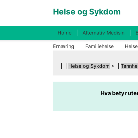
Helse og Sykdom
Home
Alternativ Medisin
B
Ernæring
Familiehelse
Helse
| |
Helse og Sykdom
> |
Tannhe
Hva betyr ute