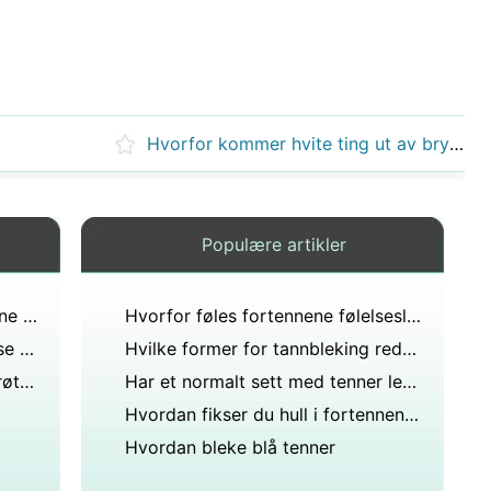
Hvorfor kommer hvite ting ut av brystvortene dine?
Populære artikler
Kan jeg endre formen på tennene mine?
Hvorfor føles fortennene følelsesløse?
Instruksjon for bruk Opalescense whitener
Hvilke former for tannbleking reduserer også følsomheten for temperatur?
Hva bør du gjøre hvis du har grøtaktige hvite ting under den vaklende tannen og det er vondt og smaker vondt?
Har et normalt sett med tenner lett overbitt?
Hvordan fikser du hull i fortennene mine?
Hvordan bleke blå tenner