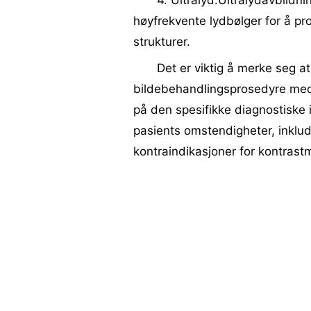
4. Ultralyd:Ultralydavbildn
høyfrekvente lydbølger for å pr
strukturer.
Det er viktig å merke seg a
bildebehandlingsprosedyre med 
på den spesifikke diagnostiske
pasients omstendigheter, inklud
kontraindikasjoner for kontrastm