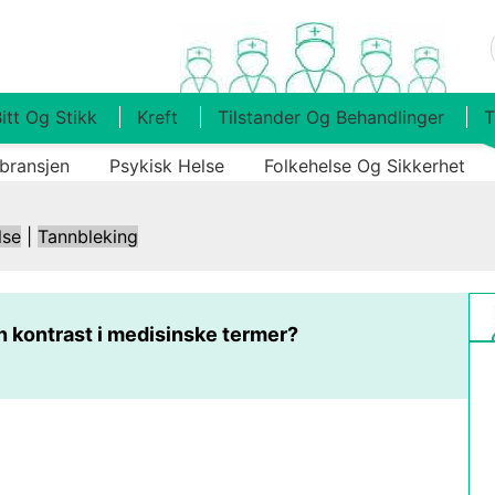
itt Og Stikk
Kreft
Tilstander Og Behandlinger
T
bransjen
Psykisk Helse
Folkehelse Og Sikkerhet
lse
|
Tannbleking
n kontrast i medisinske termer?