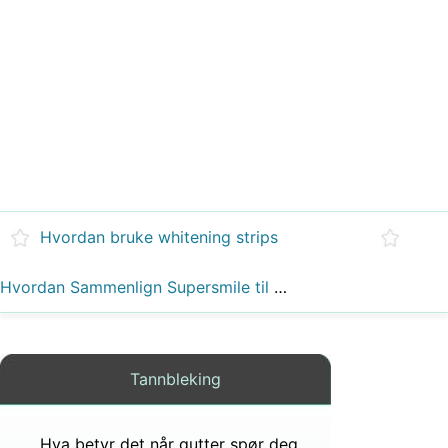
Hvordan bruke whitening strips
Hvordan Sammenlign Supersmile til GoSmile
Tannbleking
Hva betyr det når gutter spør deg hvilken farge tannbørsten din har?