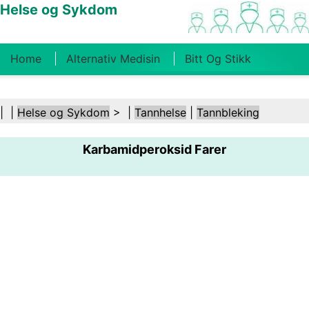
Helse og Sykdom
Home
Alternativ Medisin
Bitt Og Stikk
Kreft
Tilstander Og Behandlinger
Tannhelse
| |
Helse og Sykdom
> |
Tannhelse
|
Tannbleking
Kosthold Og Ernæring
Familiehelse
Karbamidperoksid Farer
Helsebransjen
Psykisk Helse
Folkehelse Og
Sikkerhet
Kirurgi Og Prosedyrer
Helse