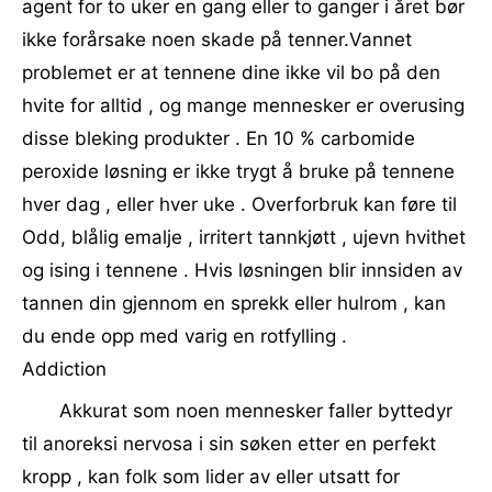
agent for to uker en gang eller to ganger i året bør
ikke forårsake noen skade på tenner.Vannet
problemet er at tennene dine ikke vil bo på den
hvite for alltid , og mange mennesker er overusing
disse bleking produkter . En 10 % carbomide
peroxide løsning er ikke trygt å bruke på tennene
hver dag , eller hver uke . Overforbruk kan føre til
Odd, blålig emalje , irritert tannkjøtt , ujevn hvithet
og ising i tennene . Hvis løsningen blir innsiden av
tannen din gjennom en sprekk eller hulrom , kan
du ende opp med varig en rotfylling .
Addiction
Akkurat som noen mennesker faller byttedyr
til anoreksi nervosa i sin søken etter en perfekt
kropp , kan folk som lider av eller utsatt for