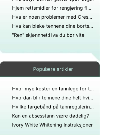
Hjem rettsmidler for rengjøring flekker tenner
Hva er noen problemer med Crest Whitestrips
Hva kan bleke tennene dine bortsett fra hvite strimler?
"Ren" skjønnhet:Hva du bør vite
Populære artikler
Hvor mye koster en tannlege for tannbleking?
Hvordan blir tennene dine helt hvite Mine er gule og når jeg pusser mine fortsatt gode hva skal jeg få dem hvite?
Hvilke fargebånd på tannregulering får tennene dine til å se hvitere ut?
Kan en absesstann være dødelig?
Ivory White Whitening Instruksjoner