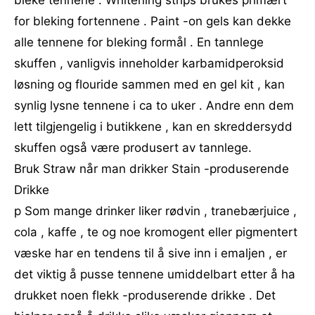
bleke tennene . Whitening strips brukes primært
for bleking fortennene . Paint -on gels kan dekke
alle tennene for bleking formål . En tannlege
skuffen , vanligvis inneholder karbamidperoksid
løsning og flouride sammen med en gel kit , kan
synlig lysne tennene i ca to uker . Andre enn dem
lett tilgjengelig i butikkene , kan en skreddersydd
skuffen også være produsert av tannlege.
Bruk Straw når man drikker Stain -produserende
Drikke
p Som mange drinker liker rødvin , tranebærjuice ,
cola , kaffe , te og noe kromogent eller pigmentert
væske har en tendens til å sive inn i emaljen , er
det viktig å pusse tennene umiddelbart etter å ha
drukket noen flekk -produserende drikke . Det