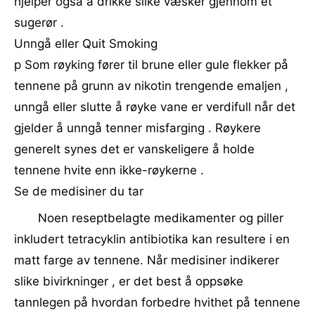
hjelper også å drikke slike væsker gjennom et
sugerør .
Unngå eller Quit Smoking
p Som røyking fører til brune eller gule flekker på
tennene på grunn av nikotin trengende emaljen ,
unngå eller slutte å røyke vane er verdifull når det
gjelder å unngå tenner misfarging . Røykere
generelt synes det er vanskeligere å holde
tennene hvite enn ikke-røykerne .
Se de medisiner du tar
Noen reseptbelagte medikamenter og piller
inkludert tetracyklin antibiotika kan resultere i en
matt farge av tennene. Når medisiner indikerer
slike bivirkninger , er det best å oppsøke
tannlegen på hvordan forbedre hvithet på tennene