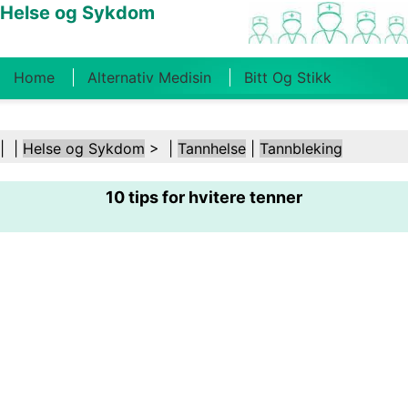
Helse og Sykdom
Home
Alternativ Medisin
Bitt Og Stikk
Kreft
Tilstander Og Behandlinger
Tannhelse
| |
Helse og Sykdom
> |
Tannhelse
|
Tannbleking
Kosthold Og Ernæring
Familiehelse
10 tips for hvitere tenner
Helsebransjen
Psykisk Helse
Folkehelse Og
Sikkerhet
Kirurgi Og Prosedyrer
Helse