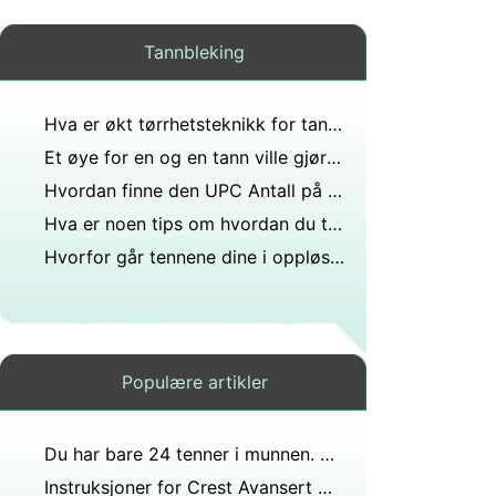
Tannbleking
Hva er økt tørrhetsteknikk for tannamalgam?
Et øye for en og en tann ville gjøre verden blind tannløs?
Hvordan finne den UPC Antall på Crest Whitestrips
Hva er noen tips om hvordan du tenner Hvitere
Hvorfor går tennene dine i oppløsning?
Populære artikler
Du har bare 24 tenner i munnen. Er det naturlig. Hva kan du gjøre for å få et fullt sett?
Instruksjoner for Crest Avansert Hvit Strips