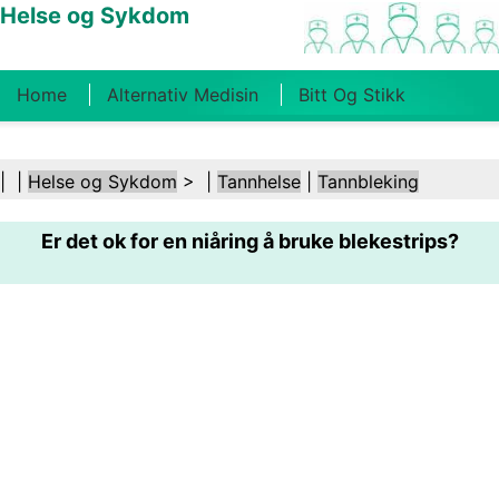
Helse og Sykdom
Home
Alternativ Medisin
Bitt Og Stikk
Kreft
Tilstander Og Behandlinger
Tannhelse
| |
Helse og Sykdom
> |
Tannhelse
|
Tannbleking
Kosthold Og Ernæring
Familiehelse
Er det ok for en niåring å bruke blekestrips?
Helsebransjen
Psykisk Helse
Folkehelse Og
Sikkerhet
Kirurgi Og Prosedyrer
Helse