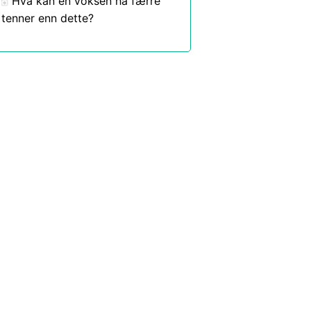
Hva kan en voksen ha færre
tenner enn dette?