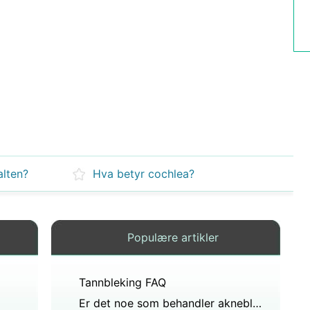
alten?
Hva betyr cochlea?
Populære artikler
Tannbleking FAQ
Er det noe som behandler akneblekemiddel?