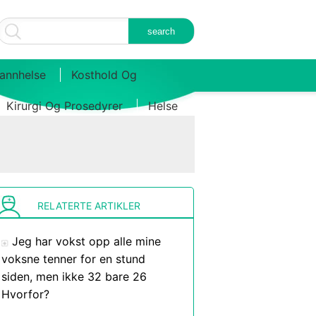
annhelse
Kosthold Og
Kirurgi Og Prosedyrer
Helse
RELATERTE ARTIKLER
Jeg har vokst opp alle mine
voksne tenner for en stund
siden, men ikke 32 bare 26
Hvorfor?