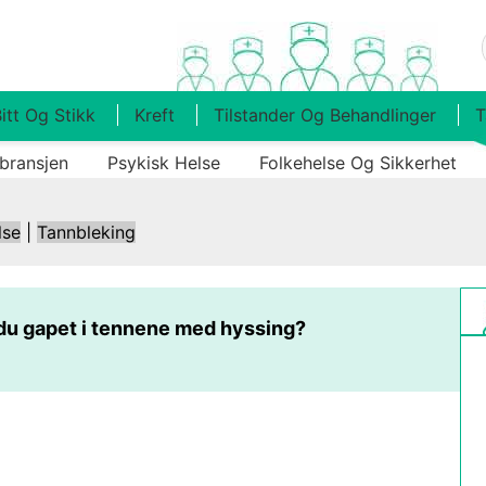
itt Og Stikk
Kreft
Tilstander Og Behandlinger
T
bransjen
Psykisk Helse
Folkehelse Og Sikkerhet
lse
|
Tannbleking
 du gapet i tennene med hyssing?