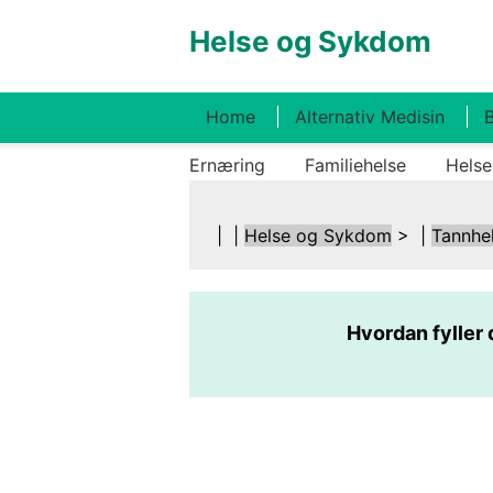
Helse og Sykdom
Home
Alternativ Medisin
B
Ernæring
Familiehelse
Helse
| |
Helse og Sykdom
> |
Tannhe
Hvordan fyller