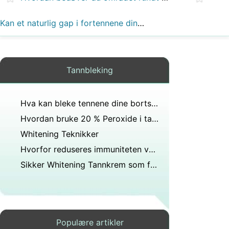
Kan et naturlig gap i fortennene dine forårsake hjerneskade hvis det fjernes det er et stykke hud der?
Tannbleking
Hva kan bleke tennene dine bortsett fra hvite strimler?
Hvordan bruke 20 % Peroxide i tannpuss
Whitening Teknikker
Hvorfor reduseres immuniteten ved tanndannelse?
Sikker Whitening Tannkrem som fungerer på Svake tannemaljen
Populære artikler