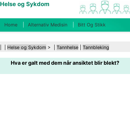
Helse og Sykdom
Home
Alternativ Medisin
Bitt Og Stikk
Kreft
Tilstander Og Behandlinger
Tannhelse
| |
Helse og Sykdom
> |
Tannhelse
|
Tannbleking
Kosthold Og Ernæring
Familiehelse
Hva er galt med dem når ansiktet blir blekt?
Helsebransjen
Psykisk Helse
Folkehelse Og
Sikkerhet
Kirurgi Og Prosedyrer
Helse