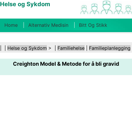
Helse og Sykdom
Home
Alternativ Medisin
Bitt Og Stikk
Kreft
Tilstander Og Behandlinger
Tannhelse
| |
Helse og Sykdom
> |
Familiehelse
|
Familieplanlegging
Kosthold Og Ernæring
Familiehelse
Creighton Model & Metode for å bli gravid
Helsebransjen
Psykisk Helse
Folkehelse Og
Sikkerhet
Kirurgi Og Prosedyrer
Helse