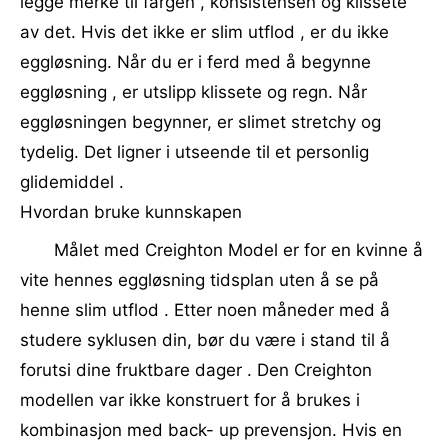
legge merke til fargen , konsistensen og klissete
av det. Hvis det ikke er slim utflod , er du ikke
eggløsning. Når du er i ferd med å begynne
eggløsning , er utslipp klissete og regn. Når
eggløsningen begynner, er slimet stretchy og
tydelig. Det ligner i utseende til et personlig
glidemiddel .
Hvordan bruke kunnskapen
Målet med Creighton Model er for en kvinne å
vite hennes eggløsning tidsplan uten å se på
henne slim utflod . Etter noen måneder med å
studere syklusen din, bør du være i stand til å
forutsi dine fruktbare dager . Den Creighton
modellen var ikke konstruert for å brukes i
kombinasjon med back- up prevensjon. Hvis en