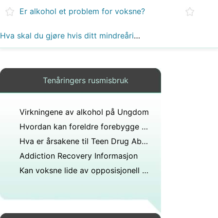
Er alkohol et problem for voksne?
Hva skal du gjøre hvis ditt mindreårige barn er i vannpipebar?
Tenåringers rusmisbruk
Virkningene av alkohol på Ungdom
Hvordan kan foreldre forebygge Teenage Drinking
Hva er årsakene til Teen Drug Abuse
Addiction Recovery Informasjon
Kan voksne lide av opposisjonell og trassig atferd?