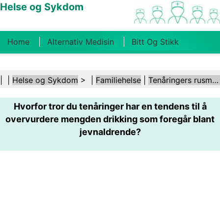
Helse og Sykdom
Home
Alternativ Medisin
Bitt Og Stikk
Kreft
Tilstander Og Behandlinger
Tannhelse
| |
Helse og Sykdom
> |
Familiehelse
|
Tenåringers rusmisbruk
Kosthold Og Ernæring
Familiehelse
Hvorfor tror du tenåringer har en tendens til å
Helsebransjen
Psykisk Helse
Folkehelse Og
overvurdere mengden drikking som foregår blant
Sikkerhet
Kirurgi Og Prosedyrer
Helse
jevnaldrende?