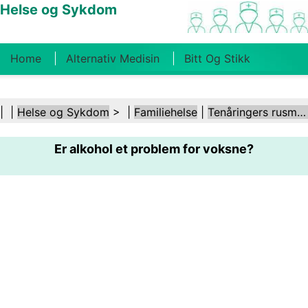
Helse og Sykdom
Home
Alternativ Medisin
Bitt Og Stikk
Kreft
Tilstander Og Behandlinger
Tannhelse
| |
Helse og Sykdom
> |
Familiehelse
|
Tenåringers rusmisbruk
Kosthold Og Ernæring
Familiehelse
Er alkohol et problem for voksne?
Helsebransjen
Psykisk Helse
Folkehelse Og
Sikkerhet
Kirurgi Og Prosedyrer
Helse