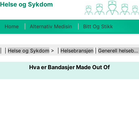
Helse og Sykdom
Home
Alternativ Medisin
Bitt Og Stikk
Kreft
Tilstander Og Behandlinger
Tannhelse
| |
Helse og Sykdom
> |
Helsebransjen
|
Generell helsebransje
Kosthold Og Ernæring
Familiehelse
Hva er Bandasjer Made Out Of
Helsebransjen
Psykisk Helse
Folkehelse Og
Sikkerhet
Kirurgi Og Prosedyrer
Helse