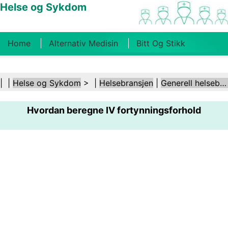
Helse og Sykdom
Home
Alternativ Medisin
Bitt Og Stikk
Kreft
Tilstander Og Behandlinger
Tannhelse
| |
Helse og Sykdom
> |
Helsebransjen
|
Generell helsebransje
Kosthold Og Ernæring
Familiehelse
Hvordan beregne IV fortynningsforhold
Helsebransjen
Psykisk Helse
Folkehelse Og
Sikkerhet
Kirurgi Og Prosedyrer
Helse