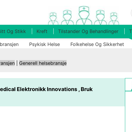
itt Og Stikk
Kreft
Tilstander Og Behandlinger
T
bransjen
Psykisk Helse
Folkehelse Og Sikkerhet
ransjen
|
Generell helsebransje
dical Elektronikk Innovations , Bruk