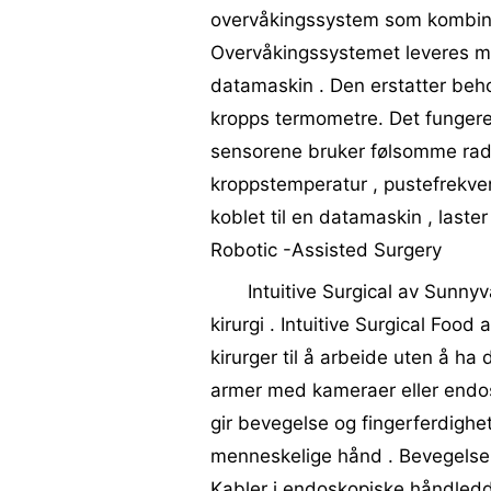
overvåkingssystem som kombinere
Overvåkingssystemet leveres m
datamaskin . Den erstatter beho
kropps termometre. Det fungerer
sensorene bruker følsomme ra
kroppstemperatur , pustefrekvens
koblet til en datamaskin , laste
Robotic -Assisted Surgery
Intuitive Surgical av Sunnyva
kirurgi . Intuitive Surgical Food
kirurger til å arbeide uten å ha
armer med kameraer eller endo
gir bevegelse og fingerferdigh
menneskelige hånd . Bevegelsen
Kabler i endoskopiske håndledd t