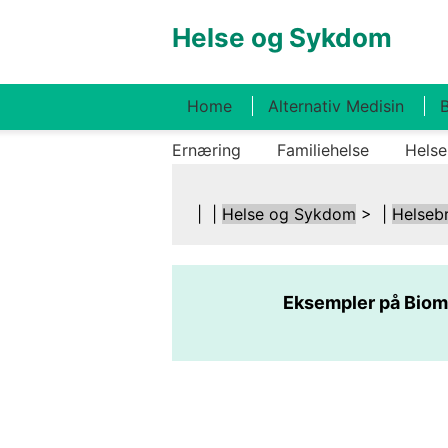
Helse og Sykdom
Home
Alternativ Medisin
B
Ernæring
Familiehelse
Helse
| |
Helse og Sykdom
> |
Helseb
Eksempler på Biome