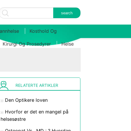
annhelse
Kosthold Og
Kirurgi Og Prosedyrer
Helse
RELATERTE ARTIKLER
Den Optikere loven
Hvorfor er det en mangel på
helsesøstre
Osteopat Vs . MD : ? Hvordan