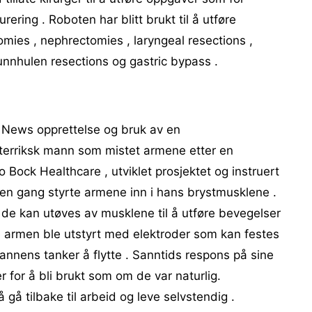
ering . Roboten har blitt brukt til å utføre
omies , nephrectomies , laryngeal resections ,
munnhulen resections og gastric bypass .
 News opprettelse og bruk av en
sterriksk mann som mistet armene etter en
o Bock Healthcare , utviklet prosjektet og instruert
m en gang styrte armene inn i hans brystmusklene .
 de kan utøves av musklene til å utføre bevegelser
e armen ble utstyrt med elektroder som kan festes
mannens tanker å flytte . Sanntids respons på sine
r for å bli brukt som om de var naturlig.
 gå tilbake til arbeid og leve selvstendig .