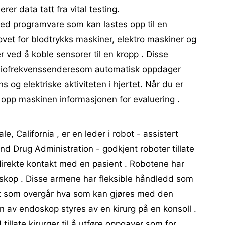
r data tatt fra vital testing.
ed programvare som kan lastes opp til en
vet for blodtrykks maskiner, elektro maskiner og
 ved å koble sensorer til en kropp . Disse
diofrekvenssenderesom automatisk oppdager
 og elektriske aktiviteten i hjertet. Når du er
r opp maskinen informasjonen for evaluering .
le, California , er en leder i robot - assistert
 and Drug Administration - godkjent roboter tillate
 direkte kontakt med en pasient . Robotene har
skop . Disse armene har fleksible håndledd som
et som overgår hva som kan gjøres med den
 av endoskop styres av en kirurg på en konsoll .
illate kirurger til å utføre oppgaver som for