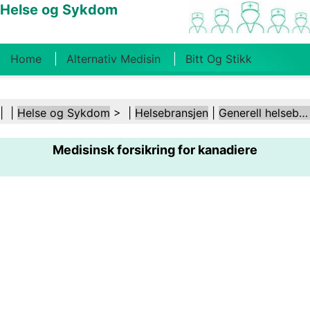
Helse og Sykdom
Home
Alternativ Medisin
Bitt Og Stikk
Kreft
Tilstander Og Behandlinger
Tannhelse
| |
Helse og Sykdom
> |
Helsebransjen
|
Generell helsebransje
Kosthold Og Ernæring
Familiehelse
Medisinsk forsikring for kanadiere
Helsebransjen
Psykisk Helse
Folkehelse Og
Sikkerhet
Kirurgi Og Prosedyrer
Helse