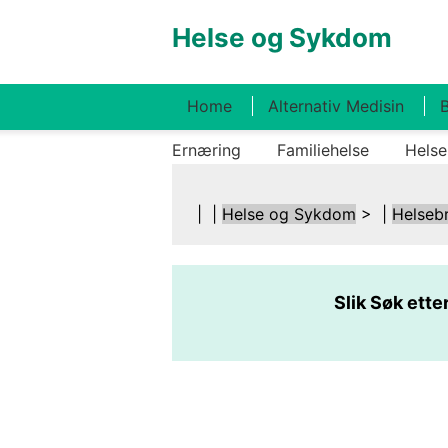
Helse og Sykdom
Home
Alternativ Medisin
B
Ernæring
Familiehelse
Helse
| |
Helse og Sykdom
> |
Helseb
Slik Søk ett