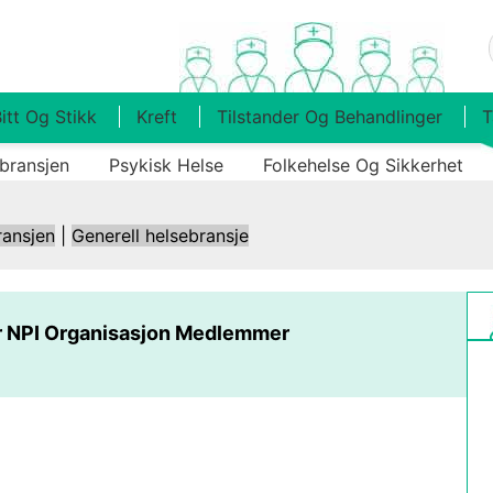
itt Og Stikk
Kreft
Tilstander Og Behandlinger
T
bransjen
Psykisk Helse
Folkehelse Og Sikkerhet
ransjen
|
Generell helsebransje
er NPI Organisasjon Medlemmer