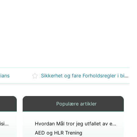
ians
Sikkerhet og fare Forholdsregler i biodieselproduksjon
Populære artikler
Støttegrupper for ofre for medisinske feil
Hvordan Mål tror jeg utfallet av en kunnskapsbasert praksis ?
AED og HLR Trening