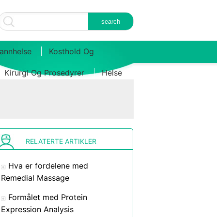
annhelse
Kosthold Og
Kirurgi Og Prosedyrer
Helse
RELATERTE ARTIKLER
Hva er fordelene med
Remedial Massage
Formålet med Protein
Expression Analysis