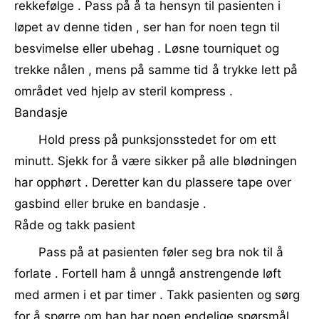
rekkefølge . Pass på å ta hensyn til pasienten i
løpet av denne tiden , ser han for noen tegn til
besvimelse eller ubehag . Løsne tourniquet og
trekke nålen , mens på samme tid å trykke lett på
området ved hjelp av steril kompress .
Bandasje
Hold press på punksjonsstedet for om ett
minutt. Sjekk for å være sikker på alle blødningen
har opphørt . Deretter kan du plassere tape over
gasbind eller bruke en bandasje .
Råde og takk pasient
Pass på at pasienten føler seg bra nok til å
forlate . Fortell ham å unngå anstrengende løft
med armen i et par timer . Takk pasienten og sørg
for å spørre om han har noen endelige spørsmål .