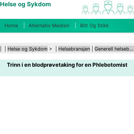
Helse og Sykdom
Home
Alternativ Medisin
Bitt Og Stikk
Kreft
Tilstander Og Behandlinger
Tannhelse
| |
Helse og Sykdom
> |
Helsebransjen
|
Generell helsebransje
Kosthold Og Ernæring
Familiehelse
Trinn i en blodprøvetaking for en Phlebotomist
Helsebransjen
Psykisk Helse
Folkehelse Og
Sikkerhet
Kirurgi Og Prosedyrer
Helse