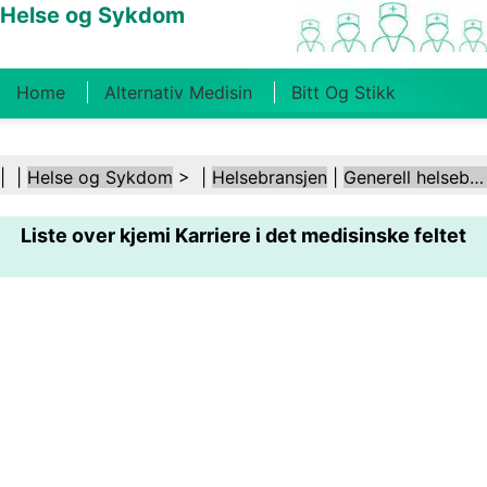
Helse og Sykdom
Home
Alternativ Medisin
Bitt Og Stikk
Kreft
Tilstander Og Behandlinger
Tannhelse
| |
Helse og Sykdom
> |
Helsebransjen
|
Generell helsebransje
Kosthold Og Ernæring
Familiehelse
Liste over kjemi Karriere i det medisinske feltet
Helsebransjen
Psykisk Helse
Folkehelse Og
Sikkerhet
Kirurgi Og Prosedyrer
Helse