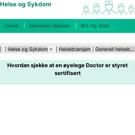
Helse og Sykdom
Home
Alternativ Medisin
Bitt Og Stikk
Kreft
Tilstander Og Behandlinger
Tannhelse
| |
Helse og Sykdom
> |
Helsebransjen
|
Generell helsebransje
Kosthold Og Ernæring
Familiehelse
Hvordan sjekke at en øyelege Doctor er styret
Helsebransjen
Psykisk Helse
Folkehelse Og
sertifisert
Sikkerhet
Kirurgi Og Prosedyrer
Helse