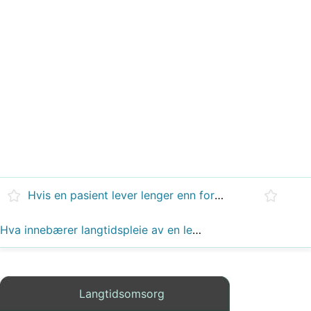
Hvis en pasient lever lenger enn forventet uten respirator, bør han fôres?
Hva innebærer langtidspleie av en ledderstatning?
Langtidsomsorg