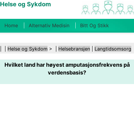
Helse og Sykdom
Home
Alternativ Medisin
Bitt Og Stikk
Kreft
Tilstander Og Behandlinger
Tannhelse
| |
Helse og Sykdom
> |
Helsebransjen
|
Langtidsomsorg
Kosthold Og Ernæring
Familiehelse
Hvilket land har høyest amputasjonsfrekvens på
Helsebransjen
Psykisk Helse
Folkehelse Og
verdensbasis?
Sikkerhet
Kirurgi Og Prosedyrer
Helse