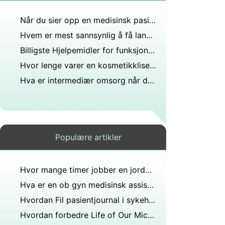
Når du sier opp en medisinsk pasient fra praksisen din for å være ikke-klagende, hvor lenge må du ta vare på dem?
Hvem er mest sannsynlig å få lang COVID? Pasientdata kan fortelle
Billigste Hjelpemidler for funksjonshemmede
Hvor lenge varer en kosmetikklisens før den må fornyes?
Hva er intermediær omsorg når det gjelder langtidspleie?
Populære artikler
Hvor mange timer jobber en jordmor hver uke?
Hva er en ob gyn medisinsk assistent?
Hvordan Fil pasientjournal i sykehjem
Hvordan forbedre Life of Our Microscope