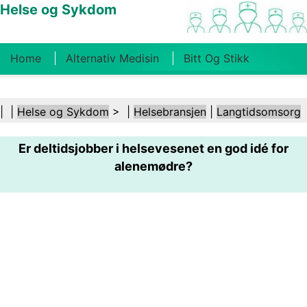
Helse og Sykdom
Home
Alternativ Medisin
Bitt Og Stikk
Kreft
Tilstander Og Behandlinger
Tannhelse
| |
Helse og Sykdom
> |
Helsebransjen
|
Langtidsomsorg
Kosthold Og Ernæring
Familiehelse
Er deltidsjobber i helsevesenet en god idé for
Helsebransjen
Psykisk Helse
Folkehelse Og
alenemødre?
Sikkerhet
Kirurgi Og Prosedyrer
Helse