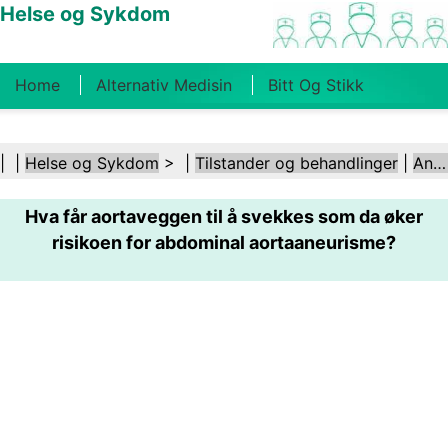
Helse og Sykdom
Home
Alternativ Medisin
Bitt Og Stikk
Kreft
Tilstander Og Behandlinger
Tannhelse
| |
Helse og Sykdom
> |
Tilstander og behandlinger
|
Aneurisme
Kosthold Og Ernæring
Familiehelse
Hva får aortaveggen til å svekkes som da øker
Helsebransjen
Psykisk Helse
Folkehelse Og
risikoen for abdominal aortaaneurisme?
Sikkerhet
Kirurgi Og Prosedyrer
Helse