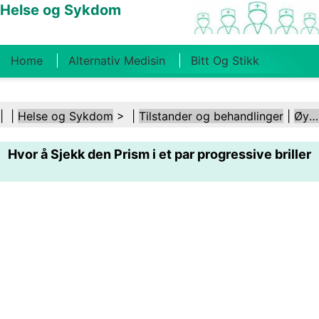
Helse og Sykdom
Home
Alternativ Medisin
Bitt Og Stikk
Kreft
Tilstander Og Behandlinger
Tannhelse
| |
Helse og Sykdom
> |
Tilstander og behandlinger
|
Øye- og synsforstyrrelser
Kosthold Og Ernæring
Familiehelse
Hvor å Sjekk den Prism i et par progressive briller
Helsebransjen
Psykisk Helse
Folkehelse Og
Sikkerhet
Kirurgi Og Prosedyrer
Helse