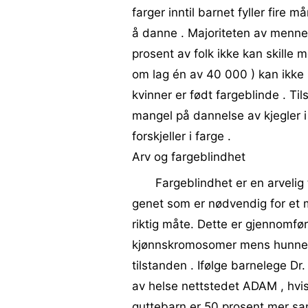
farger inntil barnet fyller fire
å danne . Majoriteten av menne
prosent av folk ikke kan skille m
om lag én av 40 000 ) kan ikke s
kvinner er født fargeblinde . T
mangel på dannelse av kjegler i 
forskjeller i farge .
Arv og fargeblindhet
Fargeblindhet er en arvelig 
genet som er nødvendig for et m
riktig måte. Dette er gjennomf
kjønnskromosomer mens hunnen
tilstanden . Ifølge barnelege Dr
av helse nettstedet ADAM , hvis
guttebarn er 50 prosent mer san