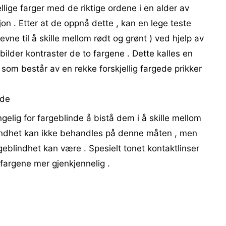
lige farger med de riktige ordene i en alder av
sjon . Etter at de oppnå dette , kan en lege teste
ne til å skille mellom rødt og grønt ) ved hjelp av
ilder kontraster de to fargene . Dette kalles en
som består av en rekke forskjellig fargede prikker
nde
engelig for fargeblinde å bistå dem i å skille mellom
indhet kan ikke behandles på denne måten , men
geblindhet kan være . Spesielt tonet kontaktlinser
e fargene mer gjenkjennelig .