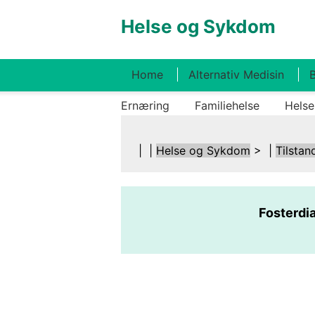
Helse og Sykdom
Home
Alternativ Medisin
B
Ernæring
Familiehelse
Helse
| |
Helse og Sykdom
> |
Tilstan
Fosterdia