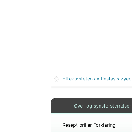
Effektiviteten av Restasis øye
Øye- og synsforstyrrelser
Resept briller Forklaring