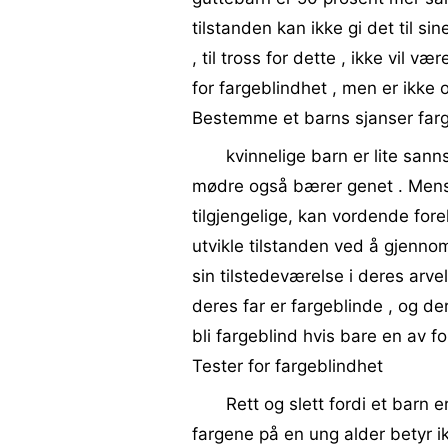
tilstanden kan ikke gi det til sin
, til tross for dette , ikke vil
for fargeblindhet , men er ikke 
Bestemme et barns sjanser far
kvinnelige barn er lite sann
mødre også bærer genet . Mens g
tilgjengelige, kan vordende for
utvikle tilstanden ved å gjenno
sin tilstedeværelse i deres arve
deres far er fargeblinde , og d
bli fargeblind hvis bare en av f
Tester for fargeblindhet
Rett og slett fordi et barn
fargene på en ung alder betyr ik