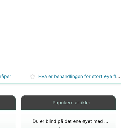
dråper
Hva er behandlingen for stort øye flytere
Populære artikler
Du er blind på det ene øyet med en misformet pupill du ble født, hva heter det?