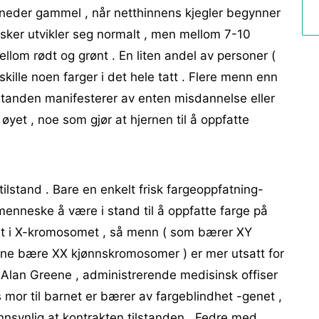
 måneder gammel , når netthinnens kjegler begynner
sker utvikler seg normalt , men mellom 7-10
ellom rødt og grønt . En liten andel av personer (
kille noen farger i det hele tatt . Flere menn enn
ilstanden manifesterer av enten misdannelse eller
øyet , noe som gjør at hjernen til å oppfatte
tilstand . Bare en enkelt frisk fargeoppfatning-
enneske å være i stand til å oppfatte farge på
ørt i X-kromosomet , så menn ( som bærer XY
e bære XX kjønnskromosomer ) er mer utsatt for
. Alan Greene , administrerende medisinsk offiser
 mor til barnet er bærer av fargeblindhet -genet ,
nsynlig at kontrakten tilstanden . Fedre med