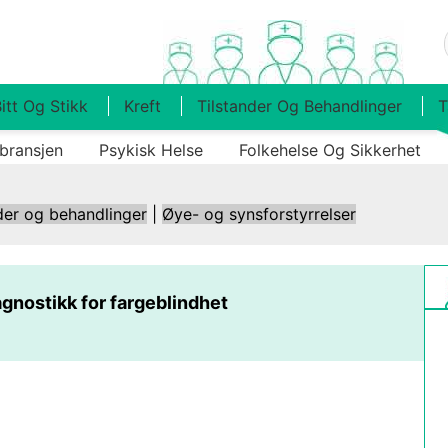
itt Og Stikk
Kreft
Tilstander Og Behandlinger
T
bransjen
Psykisk Helse
Folkehelse Og Sikkerhet
der og behandlinger
|
Øye- og synsforstyrrelser
gnostikk for fargeblindhet