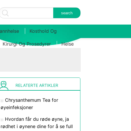
annhelse
Kosthold Og
Kirurgi Og Prosedyrer
Helse
RELATERTE ARTIKLER
Chrysanthemum Tea for
øyeinfeksjoner
Hvordan får du røde øyne, ja
rødhet i øynene dine for å se full