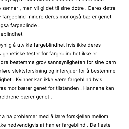
e sønner , men vil gi det til sine døtre . Deres døtre
 være fargeblind mindre deres mor også bærer genet
også fargeblinde .
geblindhet
synlig å utvikle fargeblindhet hvis ikke deres
enetiske tester for fargeblindhet ikke er
eldre bestemme grov sannsynligheten for sine barn
mføre slektsforskning og intervjuer for å bestemme
lighet . Kvinner kan ikke være fargeblind hvis
eres mor bærer genet for tilstanden . Hannene kan
oreldrene bærer genet .
 er å ha problemer med å lære forskjellen mellom
ke nødvendigvis at han er fargeblind . De fleste