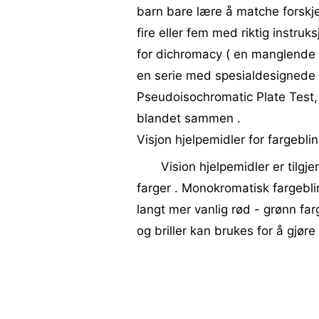
barn bare lære å matche forskjel
fire eller fem med riktig instruk
for dichromacy ( en manglende ev
en serie med spesialdesignede b
Pseudoisochromatic Plate Test, 
blandet sammen .
Visjon hjelpemidler for fargebli
Vision hjelpemidler er tilgj
farger . Monokromatisk fargebl
langt mer vanlig rød - grønn far
og briller kan brukes for å gjør