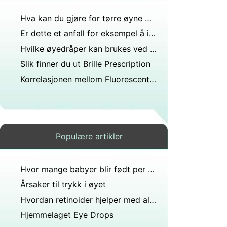
Hva kan du gjøre for tørre øyne med kontaktlinser
Er dette et anfall for eksempel å ikke være i stand til å vite hvor de skal, øynene rette fokus og kroppen går hvor som helst uten kontroll?
Hvilke øyedråper kan brukes ved betennelse i øyne og øyelokk?
Slik finner du ut Brille Prescription
Korrelasjonen mellom Fluorescent Light and Fuzzy Vision
Populære artikler
Hvor mange babyer blir født per år med fargeblindhet?
Årsaker til trykk i øyet
Hvordan retinoider hjelper med aldring
Hjemmelaget Eye Drops