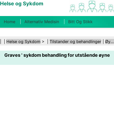
Helse og Sykdom
Home
Alternativ Medisin
Bitt Og Stikk
Kreft
Tilstander Og Behandlinger
Tannhelse
| |
Helse og Sykdom
> |
Tilstander og behandlinger
|
Øye- og synsforstyrrelser
Kosthold Og Ernæring
Familiehelse
Graves ' sykdom behandling for utstående øyne
Helsebransjen
Psykisk Helse
Folkehelse Og
Sikkerhet
Kirurgi Og Prosedyrer
Helse