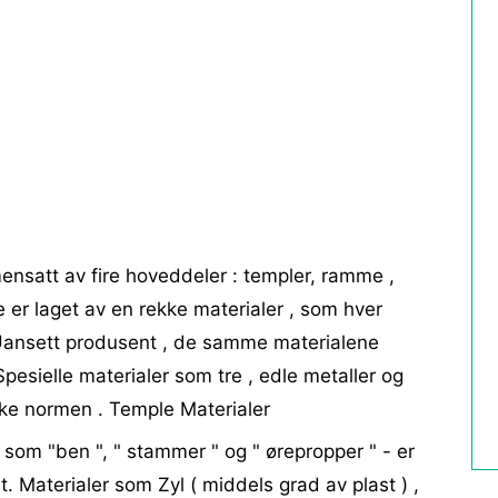
mmensatt av fire hoveddeler : templer, ramme ,
e er laget av en rekke materialer , som hver
. Uansett produsent , de samme materialene
pesielle materialer som tre , edle metaller og
ke normen . Temple Materialer
l som "ben ", " stammer " og " ørepropper " - er
. Materialer som Zyl ( middels grad av plast ) ,