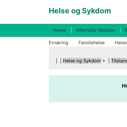
Helse og Sykdom
Home
Alternativ Medisin
B
Ernæring
Familiehelse
Helse
| |
Helse og Sykdom
> |
Tilstan
Hv