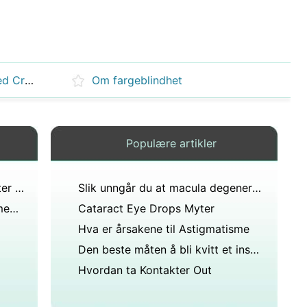
Hva øyeproblemer er vanlig med Crohns sykdom
Om fargeblindhet
Populære artikler
Hva skjer når du putter Kontakter i Vann
Slik unngår du at macula degenerasjon
Kan klare øyedråper hjelpe til med å helbrede en rosa infeksjon?
Cataract Eye Drops Myter
Hva er årsakene til Astigmatisme
Den beste måten å bli kvitt et insekt i øyet
Hvordan ta Kontakter Out