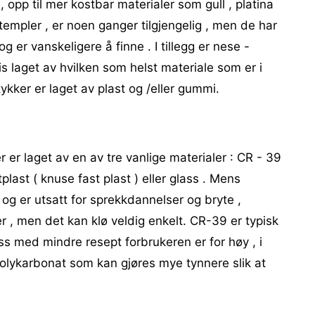
, opp til mer kostbar materialer som gull , platina
empler , er noen ganger tilgjengelig , men de har
 er vanskeligere å finne . I tillegg er nese -
is laget av hvilken som helst materiale som er i
ykker er laget av plast og /eller gummi.
ler er laget av en av tre vanlige materialer : CR - 39
tplast ( knuse fast plast ) eller glass . Mens
 og er utsatt for sprekkdannelser og bryte ,
r , men det kan klø veldig enkelt. CR-39 er typisk
ss med mindre resept forbrukeren er for høy , i
l polykarbonat som kan gjøres mye tynnere slik at