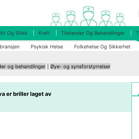
itt Og Stikk
Kreft
Tilstander Og Behandlinger
T
bransjen
Psykisk Helse
Folkehelse Og Sikkerhet
der og behandlinger
|
Øye- og synsforstyrrelser
a er briller laget av