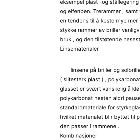
eksempel plast -og stållegering 
og elfenben. Trerammer , samt t
en tendens til å koste mye mer og
stykke rammer av briller vanligv
bruk , og den tilstøtende nesest
Linsematerialer
linsene på briller og solbril
( slitesterk plast ) , polykarbona
glasset er svært vanskelig å klø
polykarbonat nesten aldri pause
standardmateriale for styrkegla
hvilket materialet blir byttet ti
den passer i rammene .
Kombinasjoner