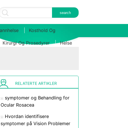
annhelse
Kosthold Og
Kirurgi Og Prosedyrer
Helse
RELATERTE ARTIKLER
symptomer og Behandling for
Ocular Rosacea
Hvordan identifisere
symptomer på Vision Problemer