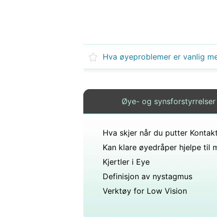
Øye- og synsforstyrrelser
Kjertler i Eye
Definisjon av nystagmus
Verktøy for Low Vision