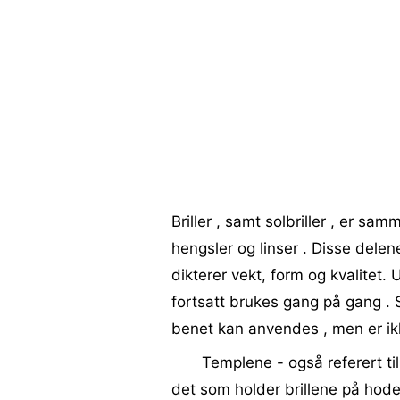
Briller , samt solbriller , er sa
hengsler og linser . Disse delen
dikterer vekt, form og kvalitet
fortsatt brukes gang på gang . S
benet kan anvendes , men er ik
Templene - også referert ti
det som holder brillene på hodet