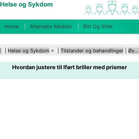
Helse og Sykdom
Home
Alternativ Medisin
Bitt Og Stikk
Kreft
Tilstander Og Behandlinger
Tannhelse
| |
Helse og Sykdom
> |
Tilstander og behandlinger
|
Øye- og synsforstyrrelser
Kosthold Og Ernæring
Familiehelse
Hvordan justere til Iført briller med prismer
Helsebransjen
Psykisk Helse
Folkehelse Og
Sikkerhet
Kirurgi Og Prosedyrer
Helse