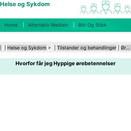
Helse og Sykdom
Home
Alternativ Medisin
Bitt Og Stikk
Kreft
Tilstander Og Behandlinger
Tannhelse
| |
Helse og Sykdom
> |
Tilstander og behandlinger
|
Ører og hørsel
Kosthold Og Ernæring
Familiehelse
Hvorfor får jeg Hyppige ørebetennelser
Helsebransjen
Psykisk Helse
Folkehelse Og
Sikkerhet
Kirurgi Og Prosedyrer
Helse