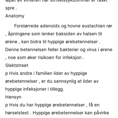
løpet av vinteren når luftveissykdommer er raskt
spre .
Anatomy
Forstørrede adenoids og hovne eustachian rør
, åpningene som lenker baksiden av halsen til
ørene , kan bidra til hyppige ørebetennelser .
Denne betennelsen feller bakterier og virus i ørene
, noe som øker risikoen for infeksjon .
Slektstreet
p Hvis andre i familien lider av hyppige
ørebetennelser , er du sannsynlig at lider av
hyppige infeksjoner i tillegg.
Hensyn
p Hvis du har hyppige ørebetennelser , få en
hørselstest . Hyppige ørebetennelser kan påvirke