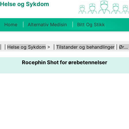
Helse og Sykdom
Home
Alternativ Medisin
Bitt Og Stikk
Kreft
Tilstander Og Behandlinger
Tannhelse
| |
Helse og Sykdom
> |
Tilstander og behandlinger
|
Ører og hørsel
Kosthold Og Ernæring
Familiehelse
Rocephin Shot for ørebetennelser
Helsebransjen
Psykisk Helse
Folkehelse Og
Sikkerhet
Kirurgi Og Prosedyrer
Helse