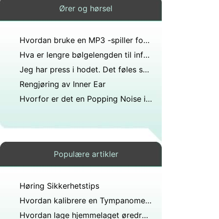
Ører og hørsel
Hvordan bruke en MP3 -spiller for Tinnitus Tilvenning
Hva er lengre bølgelengden til infralyd eller ultralyd?
Jeg har press i hodet. Det føles som å være under vann og ørene føles tette, noe som påvirker hørselen tydelig.?
Rengjøring av Inner Ear
Hvorfor er det en Popping Noise i en av mine ører
Populære artikler
Høring Sikkerhetstips
Hvordan kalibrere en Tympanometer
Hvordan lage hjemmelaget øredråper