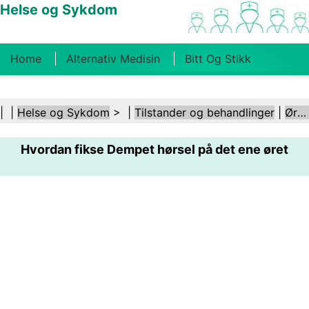
Helse og Sykdom
Home
Alternativ Medisin
Bitt Og Stikk
Kreft
Tilstander Og Behandlinger
Tannhelse
| |
Helse og Sykdom
> |
Tilstander og behandlinger
|
Ører og hørsel
Kosthold Og Ernæring
Familiehelse
Hvordan fikse Dempet hørsel på det ene øret
Helsebransjen
Psykisk Helse
Folkehelse Og
Sikkerhet
Kirurgi Og Prosedyrer
Helse