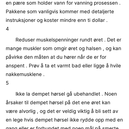
en pære som holder vann for vanning prosessen .
Pakkene som vanligvis kommer med detaljerte
instruksjoner og koster mindre enn ti dollar .
4
Reduser muskelspenninger rundt øret . Det er
mange muskler som omgir øret og halsen , og kan
påvirke den måten at du hører når de er for
anspent . Prøv å ta et varmt bad eller ligge å hvile
nakkemusklene .
5
Ikke la dempet hørsel gå ubehandlet . Noen
årsaker til dempet hørsel på det ene øret kan
være alvorlig , og det er veldig viktig å bli sett av
en lege hvis dempet hørsel ikke rydde opp med en
gang eller er forbundet med noen mål på smerte .