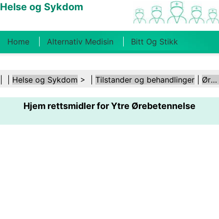
Helse og Sykdom
Home
Alternativ Medisin
Bitt Og Stikk
Kreft
Tilstander Og Behandlinger
Tannhelse
| |
Helse og Sykdom
> |
Tilstander og behandlinger
|
Ører og hørsel
Kosthold Og Ernæring
Familiehelse
Hjem rettsmidler for Ytre Ørebetennelse
Helsebransjen
Psykisk Helse
Folkehelse Og
Sikkerhet
Kirurgi Og Prosedyrer
Helse