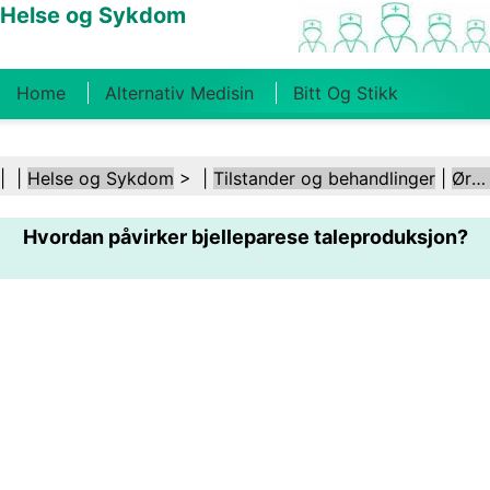
Helse og Sykdom
Home
Alternativ Medisin
Bitt Og Stikk
Kreft
Tilstander Og Behandlinger
Tannhelse
| |
Helse og Sykdom
> |
Tilstander og behandlinger
|
Ører og hørsel
Kosthold Og Ernæring
Familiehelse
Hvordan påvirker bjelleparese taleproduksjon?
Helsebransjen
Psykisk Helse
Folkehelse Og
Sikkerhet
Kirurgi Og Prosedyrer
Helse