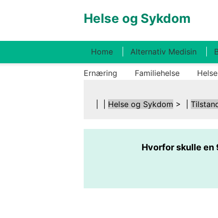
Helse og Sykdom
Home
Alternativ Medisin
B
Ernæring
Familiehelse
Helse
| |
Helse og Sykdom
> |
Tilstan
Hvorfor skulle en 