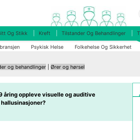
itt Og Stikk
Kreft
Tilstander Og Behandlinger
T
bransjen
Psykisk Helse
Folkehelse Og Sikkerhet
der og behandlinger
|
Ører og hørsel
9 åring oppleve visuelle og auditive
hallusinasjoner?