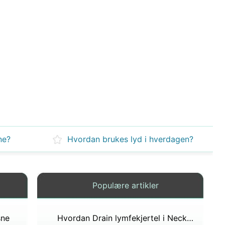
ne?
Hvordan brukes lyd i hverdagen?
Populære artikler
sne
Hvordan Drain lymfekjertel i Neck Fra Ørebetennelse