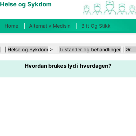
Helse og Sykdom
Home
Alternativ Medisin
Bitt Og Stikk
Kreft
Tilstander Og Behandlinger
Tannhelse
| |
Helse og Sykdom
> |
Tilstander og behandlinger
|
Ører og hørsel
Kosthold Og Ernæring
Familiehelse
Hvordan brukes lyd i hverdagen?
Helsebransjen
Psykisk Helse
Folkehelse Og
Sikkerhet
Kirurgi Og Prosedyrer
Helse