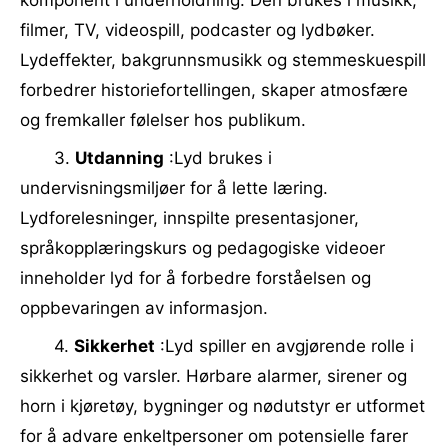
komponent i underholdning. Den brukes i musikk,
filmer, TV, videospill, podcaster og lydbøker.
Lydeffekter, bakgrunnsmusikk og stemmeskuespill
forbedrer historiefortellingen, skaper atmosfære
og fremkaller følelser hos publikum.
3.
Utdanning
:Lyd brukes i
undervisningsmiljøer for å lette læring.
Lydforelesninger, innspilte presentasjoner,
språkopplæringskurs og pedagogiske videoer
inneholder lyd for å forbedre forståelsen og
oppbevaringen av informasjon.
4.
Sikkerhet
:Lyd spiller en avgjørende rolle i
sikkerhet og varsler. Hørbare alarmer, sirener og
horn i kjøretøy, bygninger og nødutstyr er utformet
for å advare enkeltpersoner om potensielle farer