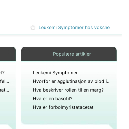
Leukemi Symptomer hos voksne
Populære artikler
et?
Leukemi Symptomer
Hva har benmarg og dermis til felles?
Hvorfor er agglutinasjon av blod in vivo en trussel mot livet?
Hva er sluttstadiene av myelomatose?
Hva beskriver rollen til en marg?
Hva er en basofil?
Hva er forbolmyristatacetat