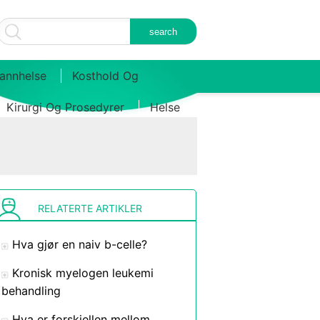
annhelse
Kosthold Og
Kirurgi Og Prosedyrer
Helse
RELATERTE ARTIKLER
Hva gjør en naiv b-celle?
Kronisk myelogen leukemi
behandling
Hva er forskjellen mellom