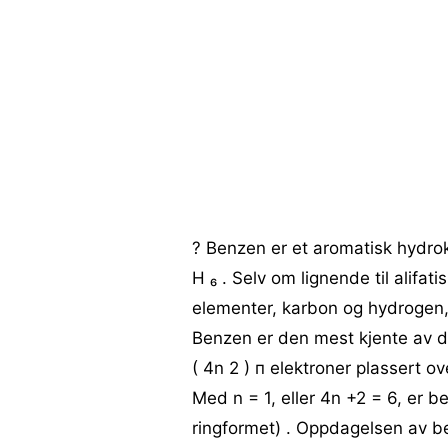
? Benzen er et aromatisk hydroka
H ₆ . Selv om lignende til alifa
elementer, karbon og hydrogen, e
Benzen er den mest kjente av de 
( 4n 2 ) п elektroner plassert 
Med n = 1, eller 4n +2 = 6, er b
ringformet) . Oppdagelsen av b