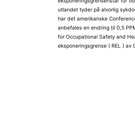
eksponeringsgrensenstår for tide
utlandet tyder på alvorlig sykdo
har det amerikanske Conference
anbefales en endring til 0,5 PP
for Occupational Safety and Hea
eksponeringsgrense ( REL ) av 