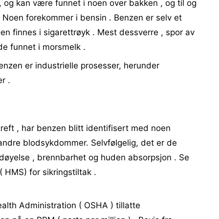
n , og kan være funnet i noen over bakken , og til og
. Noen forekommer i bensin . Benzen er selv et
Den finnes i sigarettrøyk . Mest dessverre , spor av
e funnet i morsmelk .
enzen er industrielle prosesser, herunder
r .
kreft , har benzen blitt identifisert med noen
andre blodsykdommer. Selvfølgelig, det er de
fordøyelse , brennbarhet og huden absorpsjon . Se
 HMS) for sikringstiltak .
lth Administration ( OSHA ) tillatte