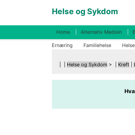
Helse og Sykdom
Home
Alternativ Medisin
B
Ernæring
Familiehelse
Helse
| |
Helse og Sykdom
> |
Kreft
|
Hva