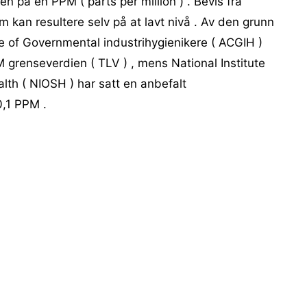
n på en PPM ( parts per million ) . Bevis fra
m kan resultere selv på at lavt nivå . Av den grunn
 of Governmental industrihygienikere ( ACGIH )
M grenseverdien ( TLV ) , mens National Institute
lth ( NIOSH ) har satt en anbefalt
0,1 PPM .