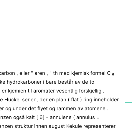
rbon , eller " aren , " th med kjemisk formel C ₆
tiske hydrokarboner i bare består av de to
r kjemien til aromater vesentlig forskjellig .
Huckel serien, der en plan ( flat ) ring inneholder
over og under det flyet og rammen av atomene .
enzen også kalt [ 6] - annulene ( annulus =
enzen struktur innen august Kekule representerer