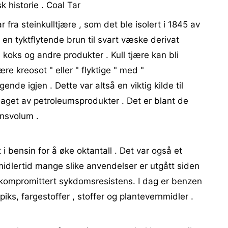
k historie . Coal Tar
r fra steinkulltjære , som det ble isolert i 1845 av
r en tyktflytende brun til svart væske derivat
l koks og andre produkter . Kull tjære kan bli
jære kreosot " eller " flyktige " med "
ggende igjen . Dette var altså en viktig kilde til
laget av petroleumsprodukter . Det er blant de
onsvolum .
i bensin for å øke oktantall . Det var også et
midlertid mange slike anvendelser er utgått siden
kompromittert sykdomsresistens. I dag er benzen
piks, fargestoffer , stoffer og plantevernmidler .