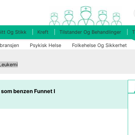
itt Og Stikk
Kreft
Tilstander Og Behandlinger
T
bransjen
Psykisk Helse
Folkehelse Og Sikkerhet
Leukemi
 som benzen Funnet I