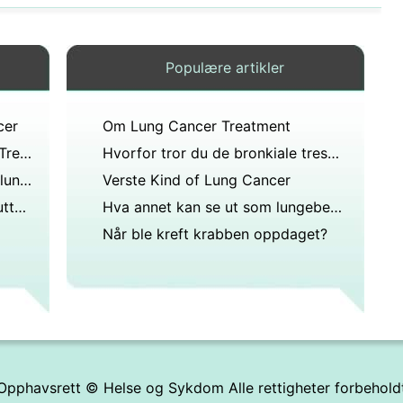
Populære artikler
cer
Om Lung Cancer Treatment
Adenocarcinoma Lung Cancer Treatments
Hvorfor tror du de bronkiale tresegmentene er funksjonelt separate regioner i hver lunge?
Hva er gjennomsnittsvekten til lungene?
Verste Kind of Lung Cancer
Du har 20 år eller mindre og sluttet for et år siden, hva er sjansene dine for å få lungekreft?
Hva annet kan se ut som lungebetennelse i en lungerøntgen?
Når ble kreft krabben oppdaget?
Opphavsrett ©
Helse og Sykdom
Alle rettigheter forbehold