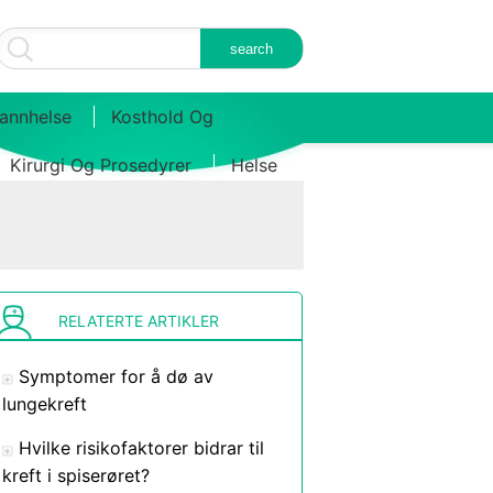
annhelse
Kosthold Og
Kirurgi Og Prosedyrer
Helse
RELATERTE ARTIKLER
Symptomer for å dø av
lungekreft
Hvilke risikofaktorer bidrar til
kreft i spiserøret?