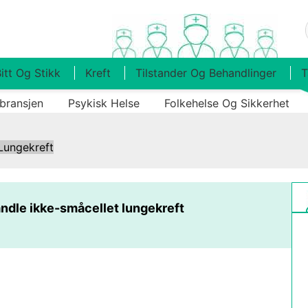
itt Og Stikk
Kreft
Tilstander Og Behandlinger
T
bransjen
Psykisk Helse
Folkehelse Og Sikkerhet
Lungekreft
ndle ikke-småcellet lungekreft