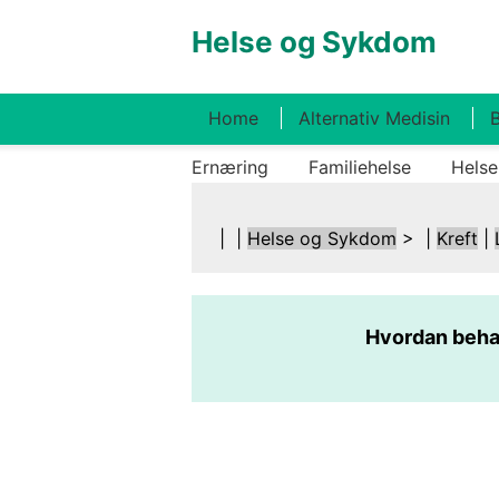
Helse og Sykdom
Home
Alternativ Medisin
B
Ernæring
Familiehelse
Helse
| |
Helse og Sykdom
> |
Kreft
|
Hvordan beha